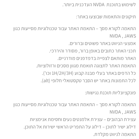
לשימוש בתוכנת
NVDA
העדכנית ביותר.
תיקונים והתאמות שבוצעו באתר:
התאמה לקורא מסך – התאמת האתר עבור טכנולוגיות מסייעות כגון
NVDA , JAWS
אמצעי הניווט באתר פשוטים וברורים.
תכני האתר כתובים באופן ברור, מסודר והיררכי.
האתר מותאם לצפייה בדפדפנים מודרניים.
התאמת האתר לתצוגה תואמת מגוון מסכים ורזולוציות.
כל הדפים באתר בעלי מבנה קבוע (1
H/2H/3H
וכו').
לכל התמונות באתר יש הסבר טקסטואלי חלופי (
alt).
פונקציונליות תוכנת נגישות:
התאמה לקורא מסך – התאמת האתר עבור טכנולוגיות מסייעות כגון
NVDA , JAWS
עצירת הבהובים – עצירת אלמנטים נעים וחסימת אנימציות
דילוג ישיר לתוכן – דילוג על התפריט הראשי ישירות אל התוכן.
התאמה לניווט מקלדת
.