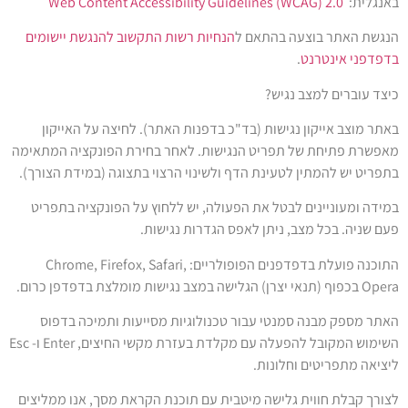
באנגלית:
Web Content Accessibility Guidelines (WCAG) 2.0
הנגשת האתר בוצעה בהתאם ל
הנחיות
רשות
התקשוב
להנגשת
יישומים
בדפדפני
אינטרנט
.
כיצד עוברים למצב נגיש?
באתר מוצב אייקון נגישות (בד"כ בדפנות האתר). לחיצה על האייקון
מאפשרת פתיחת של תפריט הנגישות. לאחר בחירת הפונקציה המתאימה
בתפריט יש להמתין לטעינת הדף ולשינוי הרצוי בתצוגה (במידת הצורך).
במידה ומעוניינים לבטל את הפעולה, יש ללחוץ על הפונקציה בתפריט
פעם שניה. בכל מצב, ניתן לאפס הגדרות נגישות.
התוכנה פועלת בדפדפנים הפופולריים:
Chrome, Firefox, Safari,
Opera
בכפוף (תנאי יצרן) הגלישה במצב נגישות מומלצת בדפדפן כרום.
האתר מספק מבנה סמנטי עבור טכנולוגיות מסייעות ותמיכה בדפוס
השימוש המקובל להפעלה עם מקלדת בעזרת מקשי החיצים,
Enter
ו-
Esc
ליציאה מתפריטים וחלונות.
לצורך קבלת חווית גלישה מיטבית עם תוכנת הקראת מסך, אנו ממליצים