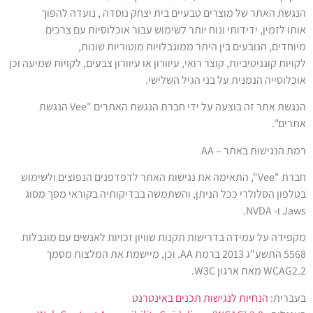
הנגשת האתר של
מוצרים טבעיים בית יצחק נוסדה
, נועדה להפוך
אותו לזמין, ידידותי ונוח יותר לשימוש עבור אוכלוסיות עם צרכים
מיוחדים, הנובעים בין היתר ממוגבלויות מוטוריות שונות,
לקויות קוגניטיביות, קוצר רואי, עיוורון או עיוורון צבעים, לקויות שמיעה וכן
אוכלוסייה הנמנית על בני הגיל השלישי.
הנגשת אתר זה בוצעה על ידי חברת הנגשת האתרים "
Vee
הנגשת
אתרים".
רמת הנגישות באתר –
AA
חברת "
Vee
", התאימה את נגישות האתר לדפדפנים הנפוצים ולשימוש
בטלפון הסלולרי ככל הניתן, והשתמשה בבדיקותיה בקוראי מסך מסוג
Jaws
ו-
NVDA
.
מקפידה על עמידה בדרישות תקנות שוויון זכויות לאנשים עם מוגבלות
5568 התשע"ג 2013 ברמת
AA
. וכן, מיישמת את המלצות מסמך
2.2 מאת ארגון
WCAG
W3C
.
בעברית:
הנחיות
לנגישות
תכנים
באינטרנט