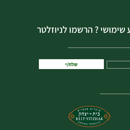
 שימושי ? הרשמו לניוזלטר
שלח/י