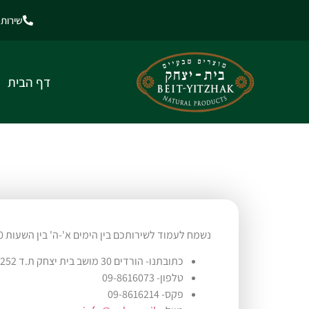
שירות לקוח
דף הבית
נשמח לעמוד לשירותכם בין הימים א'-ה' בין השעות 08:00-16:00
כתובתנו- הורדים 30 מושב בית יצחק ת.ד 252 מיקוד 42920
טלפון- 09-8616073
פקס- 09-8616214