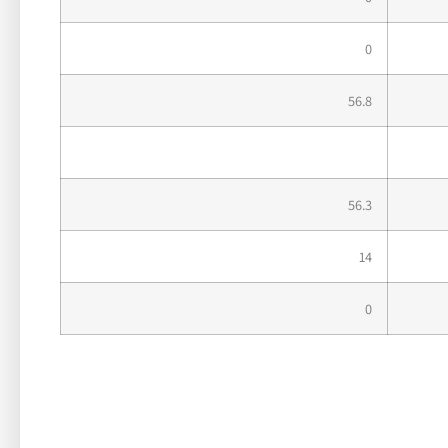
0
56.8
56.3
14
0