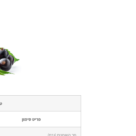
טב
פריט סימון​
סך השומנים (גרם)