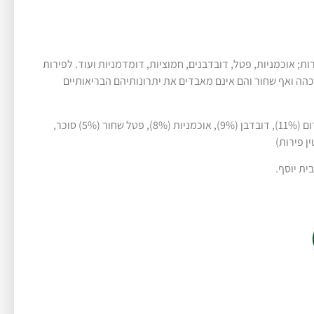
ת; אוכמניות, פטל, דובדבנים, חמוציות, דומדמניות ועוד. לפירות
הה ואף שחור והם אינם מאבדים את יתרונותיהם הבריאותיים
יער (50%): תות שדה (17%), פטל אדום (11%), דובדבן (9%), אוכמניות (8%), פטל שחור (5%) סוכר,
ן פירות)