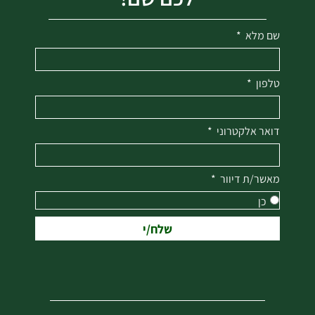
שם מלא
טלפון
דואר אלקטרוני
מאשר/ת דיוור
כן
שלח/י